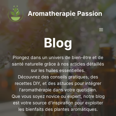
Aller
au
Aromatherapie Passion
contenu
Menu
Blog
Plongez dans un univers de bien-être et de
santé naturelle grâce à nos articles détaillés
sur les huiles essentielles.
Découvrez des conseils pratiques, des
recettes DIY, et des astuces pour intégrer
l'aromathérapie dans votre quotidien.
Que vous soyez novice ou expert, notre blog
est votre source d'inspiration pour exploiter
les bienfaits des plantes aromatiques.