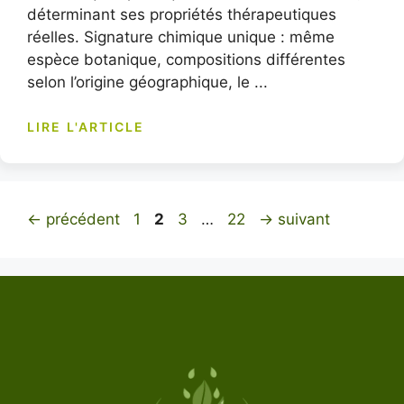
déterminant ses propriétés thérapeutiques
réelles. Signature chimique unique : même
espèce botanique, compositions différentes
selon l’origine géographique, le ...
LIRE L'ARTICLE
Page
Page
Page
Page
←
précédent
1
2
3
…
22
→
suivant