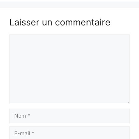
Laisser un commentaire
Commentaire
Nom
E-
mail