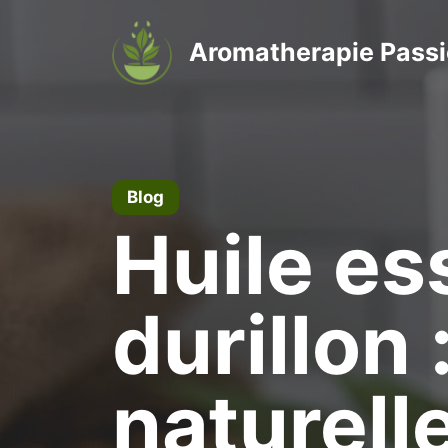
Aller
au
Aromatherapie Pass
contenu
Blog
Huile es
durillon 
naturell