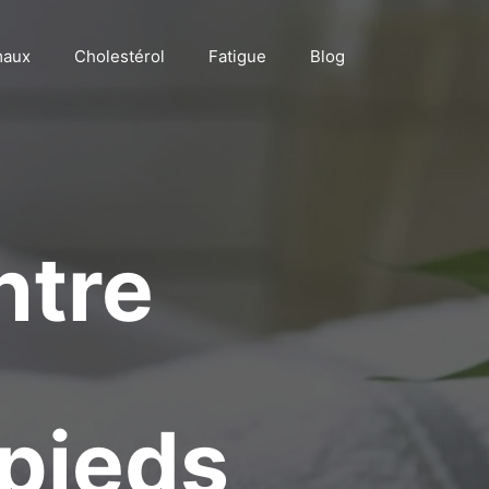
maux
Cholestérol
Fatigue
Blog
ntre
 pieds