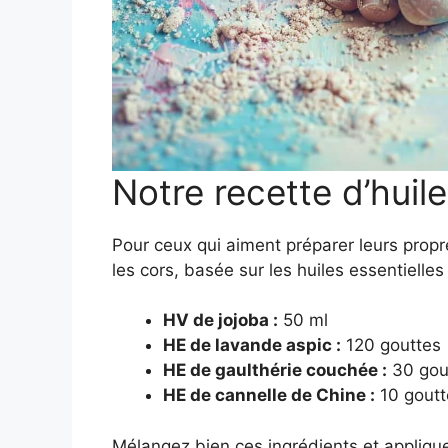
Notre recette d’huil
Pour ceux qui aiment préparer leurs propr
les cors, basée sur les huiles essentielles 
HV de jojoba :
50 ml
HE de lavande aspic :
120 gouttes
HE de gaulthérie couchée :
30 gou
HE de cannelle de Chine :
10 goutt
Mélangez bien ces ingrédients et appliqu