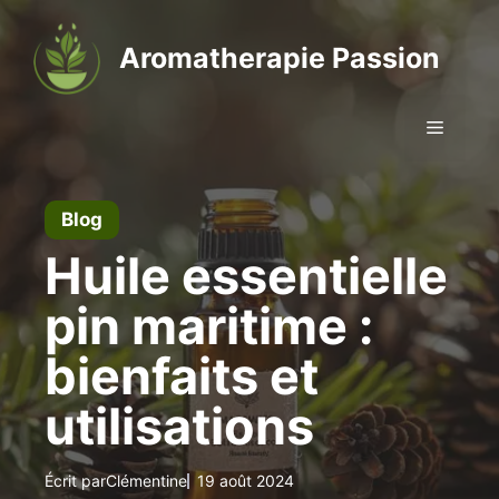
Aller
au
Aromatherapie Passion
contenu
Menu
Blog
Huile essentielle
pin maritime :
bienfaits et
utilisations
Écrit par
Clémentine
19 août 2024