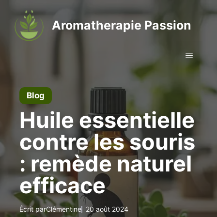
Aller
au
Aromatherapie Passion
contenu
Menu
Blog
Huile essentielle
contre les souris
: remède naturel
efficace
Écrit par
Clémentine
20 août 2024