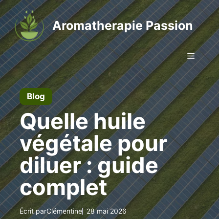
Aller
au
Aromatherapie Passion
contenu
Menu
Blog
Quelle huile
végétale pour
diluer : guide
complet
Écrit par
Clémentine
28 mai 2026