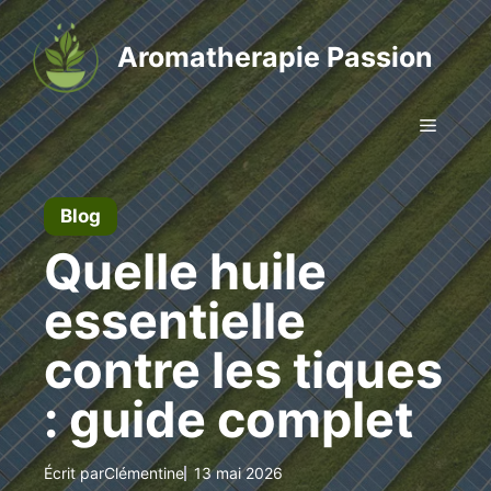
Aller
au
Aromatherapie Passion
contenu
Menu
Blog
Quelle huile
essentielle
contre les tiques
: guide complet
Écrit par
Clémentine
13 mai 2026