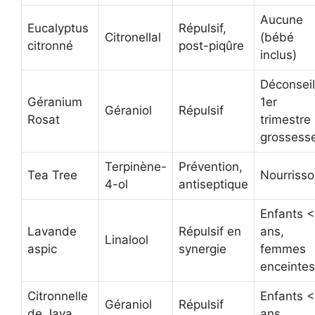
Aucune
Eucalyptus
Répulsif,
Citronellal
(bébé
citronné
post-piqûre
inclus)
Déconseil
Géranium
1er
Géraniol
Répulsif
Rosat
trimestre
grossess
Terpinène-
Prévention,
Tea Tree
Nourriss
4-ol
antiseptique
Enfants 
Lavande
Répulsif en
ans,
Linalool
aspic
synergie
femmes
enceintes
Citronnelle
Enfants 
Géraniol
Répulsif
de Java
ans